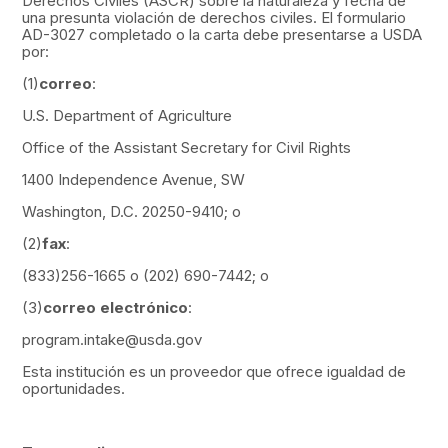
Derechos Civiles (ASCR) sobre la naturaleza y fecha de
una presunta violación de derechos civiles. El formulario
AD-3027 completado o la carta debe presentarse a USDA
por:
(1)
correo
:
U.S. Department of Agriculture
Office of the Assistant Secretary for Civil Rights
1400 Independence Avenue, SW
Washington, D.C. 20250-9410; o
(2)
fax
:
(833)256-1665 o (202) 690-7442; o
(3)
correo electrónico
:
program.intake@usda.gov
Esta institución es un proveedor que ofrece igualdad de
oportunidades.