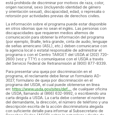
está prohibida de discriminar por motivos de raza, color,
origen nacional, sexo (incluyendo identidad de género
y orientación sexual), discapacidad, edad, o represalia o
retorsión por actividades previas de derechos civiles.
La información sobre el programa puede estar disponible
en otros idiomas que no sean el inglés. Las personas con
discapacidades que requieren medios alternos de
comunicación para obtener la información del programa
(por ejemplo, Braille, letra grande, cinta de audio, lenguaje
de señas americano (ASL), etc.) deben comunicarse con
la agencia local o estatal responsable de administrar el
programa o con el Centro TARGET del USDA al (202) 720-
2600 (voz y TTY) o comuníquese con el USDA a través
del Servicio Federal de Retransmisión al (800) 877-8339.
Para presentar una queja por discriminación en el
programa, el reclamante debe llenar un formulario AD-
3027, formulario de queja por discriminación en el
programa del USDA, el cual puede obtenerse en línea
en:
https://www.usda.gov/sites/def...
, de cualquier oficina
de USDA, llamando al (866) 632-9992, o escribiendo una
carta dirigida a USDA. La carta debe contener el nombre
del demandante, la dirección, el número de teléfono y una
descripción escrita de la acción discriminatoria alegada
con suficiente detalle para informar al Subsecretario de