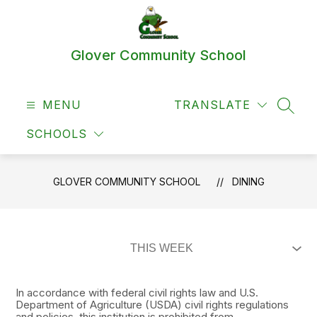
Skip
to
content
Glover Community School
MENU
TRANSLATE
SEAR
SCHOOLS
GLOVER COMMUNITY SCHOOL
DINING
In accordance with federal civil rights law and U.S.
Department of Agriculture (USDA) civil rights regulations
and policies, this institution is prohibited from