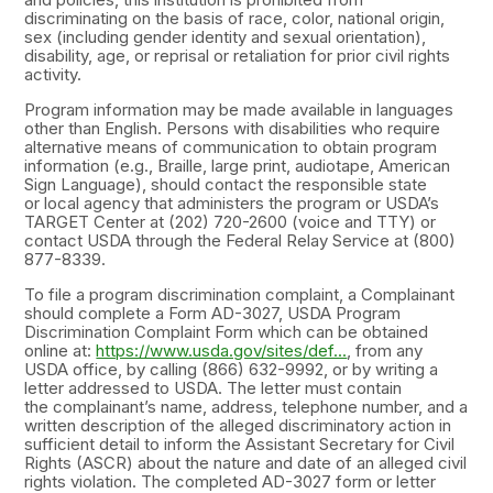
discriminating on the basis of race, color, national origin,
sex (including gender identity and sexual orientation),
disability, age, or reprisal or retaliation for prior civil rights
activity.
Program information may be made available in languages
other than English. Persons with disabilities who require
alternative means of communication to obtain program
information (e.g., Braille, large print, audiotape, American
Sign Language), should contact the responsible state
or local agency that administers the program or USDA’s
TARGET Center at (202) 720-2600 (voice and TTY) or
contact USDA through the Federal Relay Service at (800)
877-8339.
To file a program discrimination complaint, a Complainant
should complete a Form AD-3027, USDA Program
Discrimination Complaint Form which can be obtained
online at:
https://www.usda.gov/sites/def...
, from any
USDA office, by calling (866) 632-9992, or by writing a
letter addressed to USDA. The letter must contain
the complainant’s name, address, telephone number, and a
written description of the alleged discriminatory action in
sufficient detail to inform the Assistant Secretary for Civil
Rights (ASCR) about the nature and date of an alleged civil
rights violation. The completed AD-3027 form or letter